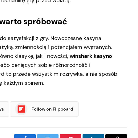
mechanikę gry przed wpłatą.
 warto spróbować
o satysfakcji z gry. Nowoczesne kasyna
ematyką, zmiennością i potencjałem wygranych.
równo klasykę, jak i nowości,
winshark kasyno
sób ceniących sobie różnorodność i
rd to przede wszystkim rozrywka, a nie sposób
się każdym spinem.
ws
Follow on Flipboard