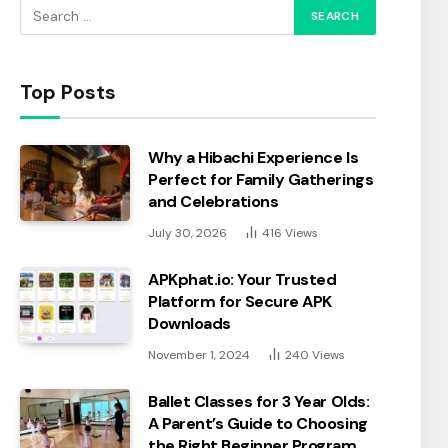
Top Posts
Why a Hibachi Experience Is
Perfect for Family Gatherings
and Celebrations
July 30, 2026
416
Views
APKphat.io: Your Trusted
Platform for Secure APK
Downloads
November 1, 2024
240
Views
Ballet Classes for 3 Year Olds:
A Parent’s Guide to Choosing
the Right Beginner Program