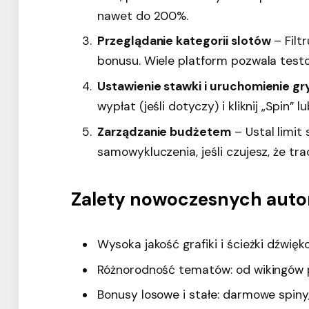
nawet do 200%.
Przeglądanie kategorii slotów
– Filt
bonusu. Wiele platform pozwala test
Ustawienie stawki i uruchomienie gr
wypłat (jeśli dotyczy) i kliknij „Spin” 
Zarządzanie budżetem
– Ustal limit 
samowykluczenia, jeśli czujesz, że trac
Zalety nowoczesnych auto
Wysoka jakość grafiki i ścieżki dźwięk
Różnorodność tematów: od wikingów p
Bonusy losowe i stałe: darmowe spiny