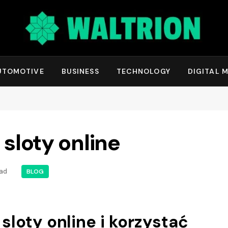
UTOMOTIVE
BUSINESS
TECHNOLOGY
DIGITAL 
 sloty online
ead
BLOG
sloty online i korzystać