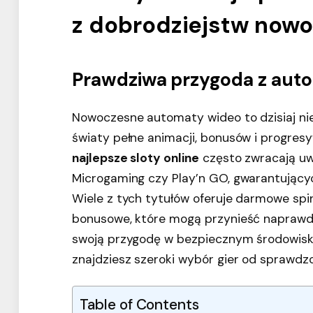
z dobrodziejstw now
Prawdziwa przygoda z auto
Nowoczesne automaty wideo to dzisiaj nie 
światy pełne animacji, bonusów i progre
najlepsze sloty online
często zwracają uw
Microgaming czy Play’n GO, gwarantującyc
Wiele z tych tytułów oferuje darmowe sp
bonusowe, które mogą przynieść naprawdę
swoją przygodę w bezpiecznym środowisk
znajdziesz szeroki wybór gier od sprawd
Table of Contents