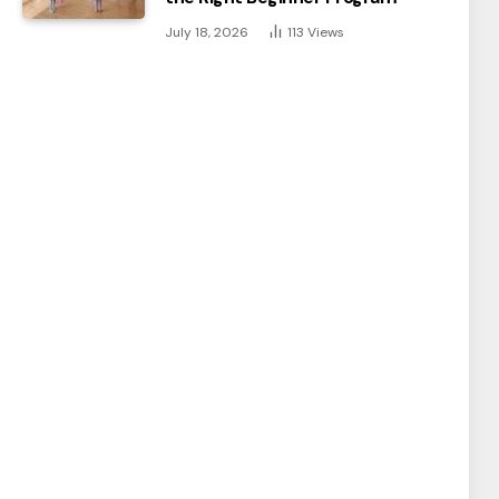
July 18, 2026
113
Views