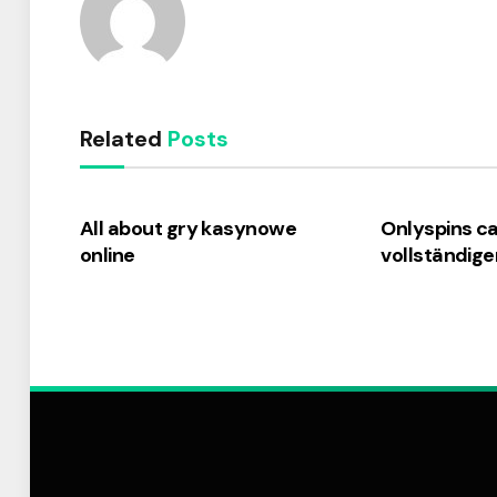
Related
Posts
All about gry kasynowe
Onlyspins c
online
vollständige