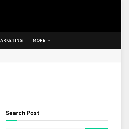
MARKETING
MORE
Search Post