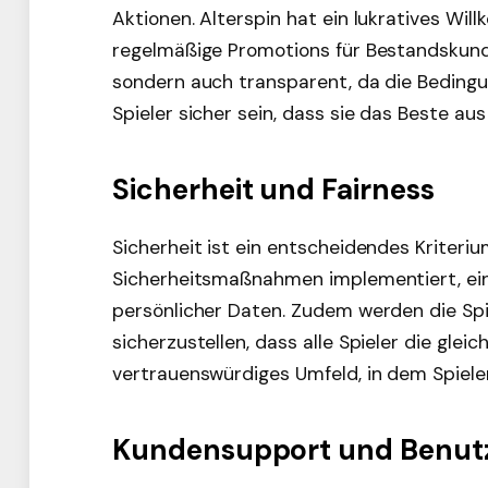
Aktionen. Alterspin hat ein lukratives Wi
regelmäßige Promotions für Bestandskunden
sondern auch transparent, da die Beding
Spieler sicher sein, dass sie das Beste au
Sicherheit und Fairness
Sicherheit ist ein entscheidendes Kriteriu
Sicherheitsmaßnahmen implementiert, ein
persönlicher Daten. Zudem werden die Spi
sicherzustellen, dass alle Spieler die gle
vertrauenswürdiges Umfeld, in dem Spiele
Kundensupport und Benut