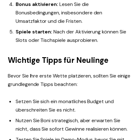
Bonus aktivieren:
Lesen Sie die
Bonusbedingungen, insbesondere den
Umsatzfaktor und die Fristen.
Spiele starten:
Nach der Aktivierung können Sie
Slots oder Tischspiele ausprobieren.
Wichtige Tipps für Neulinge
Bevor Sie Ihre erste Wette platzieren, sollten Sie einige
grundlegende Tipps beachten:
Setzen Sie sich ein monatliches Budget und
überschreiten Sie es nicht.
Nutzen Sie Boni strategisch, aber erwarten Sie
nicht, dass Sie sofort Gewinne realisieren können.
Testen Sie Spiele im Demo-Modus, bevor Sie mit