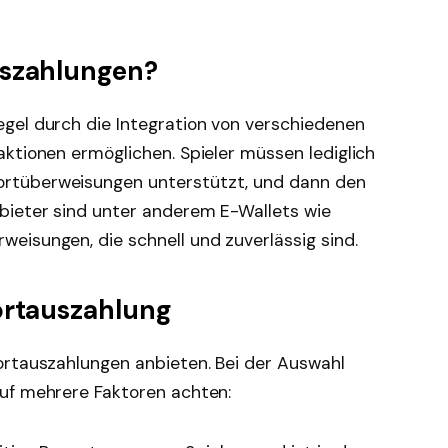
uszahlungen?
egel durch die Integration von verschiedenen
aktionen ermöglichen. Spieler müssen lediglich
ortüberweisungen unterstützt, und dann den
nbieter sind unter anderem E-Wallets wie
weisungen, die schnell und zuverlässig sind.
ortauszahlung
fortauszahlungen anbieten. Bei der Auswahl
auf mehrere Faktoren achten: