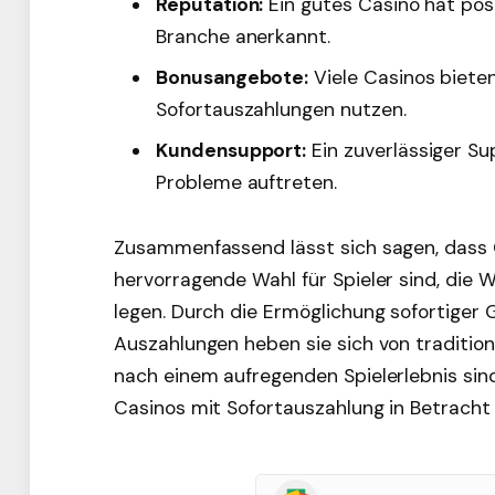
Reputation:
Ein gutes Casino hat posi
Branche anerkannt.
Bonusangebote:
Viele Casinos bieten
Sofortauszahlungen nutzen.
Kundensupport:
Ein zuverlässiger Su
Probleme auftreten.
Zusammenfassend lässt sich sagen, dass 
hervorragende Wahl für Spieler sind, die 
legen. Durch die Ermöglichung sofortiger
Auszahlungen heben sie sich von tradition
nach einem aufregenden Spielerlebnis sind, 
Casinos mit Sofortauszahlung in Betracht 