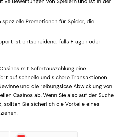
tive Bewertungen von Spielern und ist in der
 spezielle Promotionen für Spieler, die
pport ist entscheidend, falls Fragen oder
Casinos mit Sofortauszahlung eine
Wert auf schnelle und sichere Transaktionen
 Gewinne und die reibungslose Abwicklung von
ellen Casinos ab. Wenn Sie also auf der Suche
sollten Sie sicherlich die Vorteile eines
ziehen.