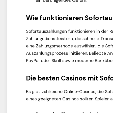
ein beruhigendes Gefühl.
Wie funktionieren Soforta
Sofortauszahlungen funktionieren in der R
Zahlungsdienstleistern, die schnelle Trans
eine Zahlungsmethode auswählen, die Sof
Auszahlungsprozess initiieren. Beliebte A
PayPal oder Skrill sowie moderne Banküber
Die besten Casinos mit Sof
Es gibt zahlreiche Online-Casinos, die So
eines geeigneten Casinos sollten Spieler 