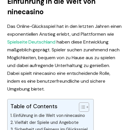
Einführung in die Welt von
ninecasino
Das Online-Glücksspiel hat in den letzten Jahren einen
exponentiellen Anstieg erlebt, und Plattformen wie
Spielseite Deutschland
haben diese Entwicklung
maßgeblich geprägt. Spieler suchen zunehmend nach
Möglichkeiten, bequem von zu Hause aus zu spielen
und dabei aufregende Unterhaltung zu genießen.
Dabei spielt ninecasino eine entscheidende Rolle,
indem es eine benutzerfreundliche und sichere
Umgebung bietet.
Table of Contents
Einführung in die Welt von ninecasino
Vielfalt der Spiele und Angebote
Sicherheit und Fairness im Glücksspiel