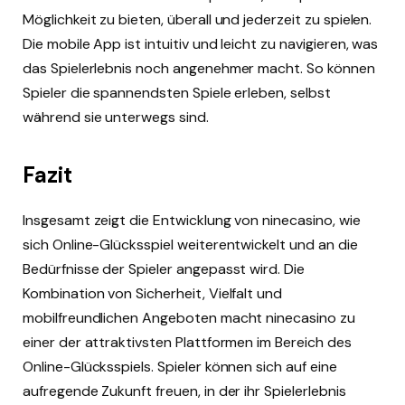
Möglichkeit zu bieten, überall und jederzeit zu spielen.
Die mobile App ist intuitiv und leicht zu navigieren, was
das Spielerlebnis noch angenehmer macht. So können
Spieler die spannendsten Spiele erleben, selbst
während sie unterwegs sind.
Fazit
Insgesamt zeigt die Entwicklung von ninecasino, wie
sich Online-Glücksspiel weiterentwickelt und an die
Bedürfnisse der Spieler angepasst wird. Die
Kombination von Sicherheit, Vielfalt und
mobilfreundlichen Angeboten macht ninecasino zu
einer der attraktivsten Plattformen im Bereich des
Online-Glücksspiels. Spieler können sich auf eine
aufregende Zukunft freuen, in der ihr Spielerlebnis