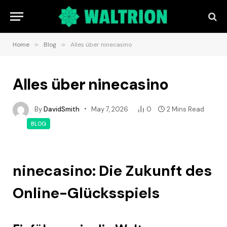
Home
»
Blog
»
Alles über ninecasino
Alles über ninecasino
By
DavidSmith
May 7, 2026
0
2 Mins Read
BLOG
ninecasino: Die Zukunft des
Online-Glücksspiels