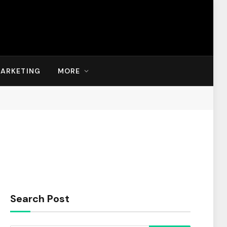
MARKETING
MORE
Search Post