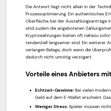
Die Antwort liegt nicht allein in der Techn
Prozessoptimierung. Ein authentisches Erl
Oberfläche, bei der Auszahlungsanträge in
sind zudem die angebotenen Zahlungsmetho
Kryptowährungen bieten oft nahezu sofo
tendenziell langsamer sind. Ein weiterer As
verlangen Belege, doch wenn die Überprüfu
dadurch nicht unnötig verzögert.
Vorteile eines Anbieters mi
Echtzeit-Gewinne:
Bei vielen modern
Geld auf dem E-Wallet erscheint. Das
Weniger Stress:
Spieler müssen nicht