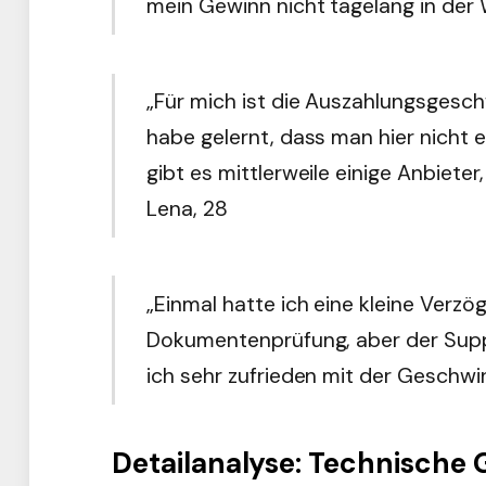
mein Gewinn nicht tagelang in der 
„Für mich ist die Auszahlungsgeschw
habe gelernt, dass man hier nicht e
gibt es mittlerweile einige Anbieter
Lena, 28
„Einmal hatte ich eine kleine Verz
Dokumentenprüfung, aber der Suppo
ich sehr zufrieden mit der Geschwin
Detailanalyse: Technische