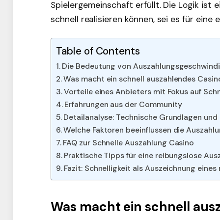
Spielergemeinschaft erfüllt. Die Logik ist
schnell realisieren können, sei es für ein
Table of Contents
Die Bedeutung von Auszahlungsgeschwindi
Was macht ein schnell auszahlendes Casin
Vorteile eines Anbieters mit Fokus auf Schn
Erfahrungen aus der Community
Detailanalyse: Technische Grundlagen un
Welche Faktoren beeinflussen die Auszahl
FAQ zur Schnelle Auszahlung Casino
Praktische Tipps für eine reibungslose Aus
Fazit: Schnelligkeit als Auszeichnung eine
Was macht ein schnell aus