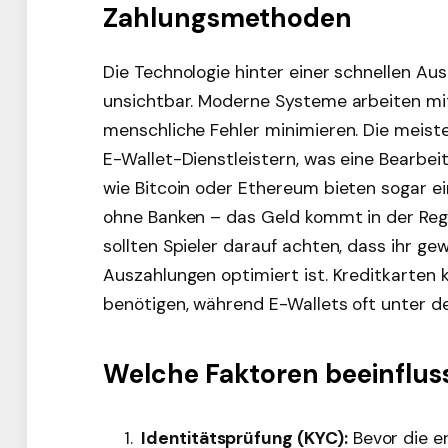
Zahlungsmethoden
Die Technologie hinter einer schnellen Aus
unsichtbar. Moderne Systeme arbeiten mi
menschliche Fehler minimieren. Die meiste
E-Wallet-Dienstleistern, was eine Bearbei
wie Bitcoin oder Ethereum bieten sogar ei
ohne Banken – das Geld kommt in der Rege
sollten Spieler darauf achten, dass ihr ge
Auszahlungen optimiert ist. Kreditkarten 
benötigen, während E-Wallets oft unter d
Welche Faktoren beeinflus
Identitätsprüfung (KYC):
Bevor die er