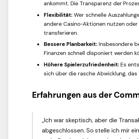
ankommt. Die Transparenz der Prozess
Flexibilität:
Wer schnelle Auszahlungen
andere Casino-Aktionen nutzen oder 
transferieren.
Bessere Planbarkeit:
Insbesondere be
Finanzen schnell disponiert werden k
Höhere Spielerzufriedenheit:
Es ents
sich über die rasche Abwicklung, das 
Erfahrungen aus der Comm
„Ich war skeptisch, aber die Trans
abgeschlossen. So stelle ich mir e