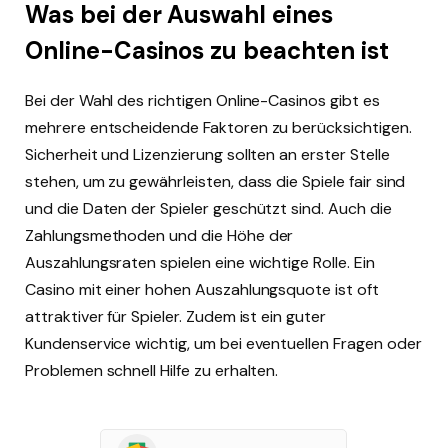
Was bei der Auswahl eines
Online-Casinos zu beachten ist
Bei der Wahl des richtigen Online-Casinos gibt es
mehrere entscheidende Faktoren zu berücksichtigen.
Sicherheit und Lizenzierung sollten an erster Stelle
stehen, um zu gewährleisten, dass die Spiele fair sind
und die Daten der Spieler geschützt sind. Auch die
Zahlungsmethoden und die Höhe der
Auszahlungsraten spielen eine wichtige Rolle. Ein
Casino mit einer hohen Auszahlungsquote ist oft
attraktiver für Spieler. Zudem ist ein guter
Kundenservice wichtig, um bei eventuellen Fragen oder
Problemen schnell Hilfe zu erhalten.