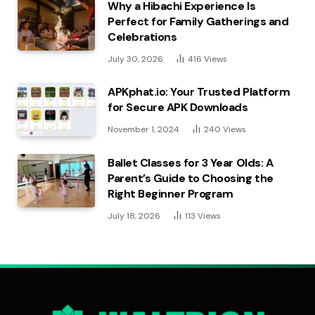
Why a Hibachi Experience Is
Perfect for Family Gatherings and
Celebrations
July 30, 2026
416
Views
APKphat.io: Your Trusted Platform
for Secure APK Downloads
November 1, 2024
240
Views
Ballet Classes for 3 Year Olds: A
Parent’s Guide to Choosing the
Right Beginner Program
July 18, 2026
113
Views