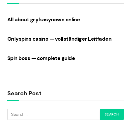
All about gry kasynowe online
Onlyspins casino — vollständiger Leitfaden
Spin boss — complete guide
Search Post