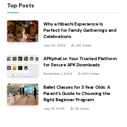
Top Posts
Why a Hibachi Experience Is
Perfect for Family Gatherings and
Celebrations
July 30, 2026
416
Views
APKphat.io: Your Trusted Platform
for Secure APK Downloads
November 1, 2024
240
Views
Ballet Classes for 3 Year Olds: A
Parent’s Guide to Choosing the
Right Beginner Program
July 18, 2026
113
Views