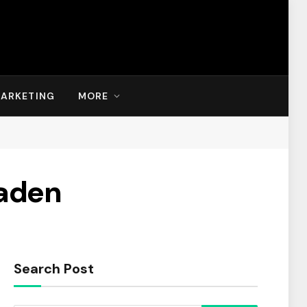
MARKETING
MORE
faden
Search Post