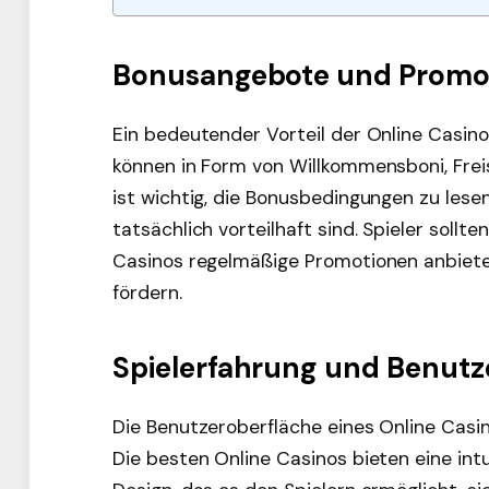
Bonusangebote und Promo
Ein bedeutender Vorteil der Online Casino
können in Form von Willkommensboni, Fre
ist wichtig, die Bonusbedingungen zu lese
tatsächlich vorteilhaft sind. Spieler soll
Casinos regelmäßige Promotionen anbieten
fördern.
Spielerfahrung und Benutz
Die Benutzeroberfläche eines Online Casino
Die besten Online Casinos bieten eine int