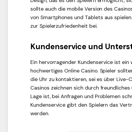
Design, das es den Spielern ermöglicht, si
sollte auch die mobile Version des Casino
von Smartphones und Tablets aus spielen. 
zur Spielerzufriedenheit bei.
Kundenservice und Unters
Ein hervorragender Kundenservice ist ein w
hochwertiges Online Casino. Spieler sollt
die Uhr zu kontaktieren, sei es über Live-
Casinos zeichnen sich durch freundliches
Lage ist, bei Anfragen und Problemen schne
Kundenservice gibt den Spielern das Vert
werden.