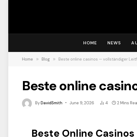
HOME
NEWS
A
Home
»
Blog
»
Beste online casinos — vollständiger Lei
Beste online casin
By
DavidSmith
June 9, 2026
4
2 Mins Re
Beste Online Casinos