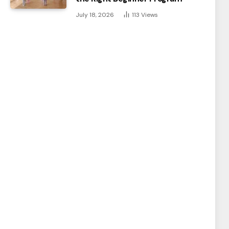
July 18, 2026
113
Views