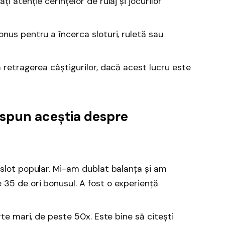
ți atenție cerințelor de rulaj și jocurilor
onus pentru a încerca sloturi, ruletă sau
ă retragerea câștigurilor, dacă acest lucru este
e spun aceștia despre
n slot popular. Mi-am dublat balanța și am
 35 de ori bonusul. A fost o experiență
arte mari, de peste 50x. Este bine să citești