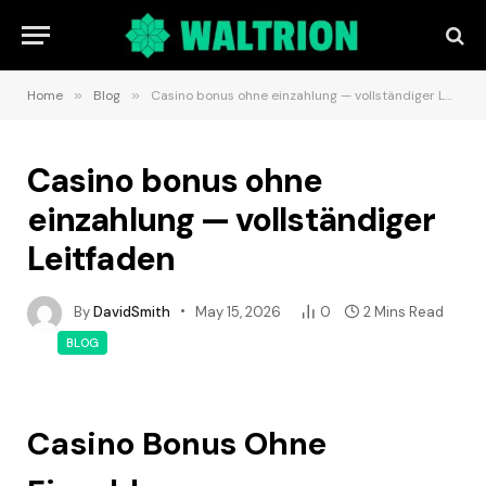
Home
»
Blog
»
Casino bonus ohne einzahlung — vollständiger Leitfaden
Casino bonus ohne
einzahlung — vollständiger
Leitfaden
By
DavidSmith
May 15, 2026
0
2 Mins Read
BLOG
Casino Bonus Ohne