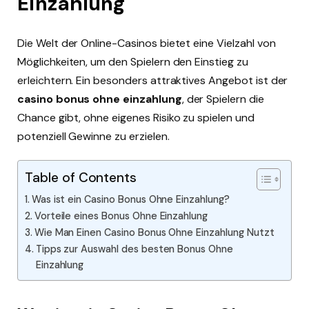
Einzahlung
Die Welt der Online-Casinos bietet eine Vielzahl von
Möglichkeiten, um den Spielern den Einstieg zu
erleichtern. Ein besonders attraktives Angebot ist der
casino bonus ohne einzahlung
, der Spielern die
Chance gibt, ohne eigenes Risiko zu spielen und
potenziell Gewinne zu erzielen.
Table of Contents
Was ist ein Casino Bonus Ohne Einzahlung?
Vorteile eines Bonus Ohne Einzahlung
Wie Man Einen Casino Bonus Ohne Einzahlung Nutzt
Tipps zur Auswahl des besten Bonus Ohne
Einzahlung