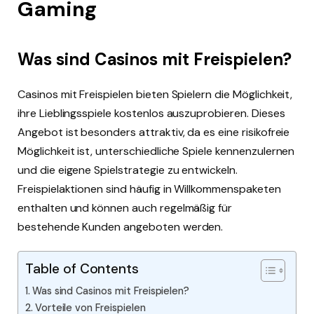
Gaming
Was sind Casinos mit Freispielen?
Casinos mit Freispielen bieten Spielern die Möglichkeit,
ihre Lieblingsspiele kostenlos auszuprobieren. Dieses
Angebot ist besonders attraktiv, da es eine risikofreie
Möglichkeit ist, unterschiedliche Spiele kennenzulernen
und die eigene Spielstrategie zu entwickeln.
Freispielaktionen sind häufig in Willkommenspaketen
enthalten und können auch regelmäßig für
bestehende Kunden angeboten werden.
Table of Contents
Was sind Casinos mit Freispielen?
Vorteile von Freispielen