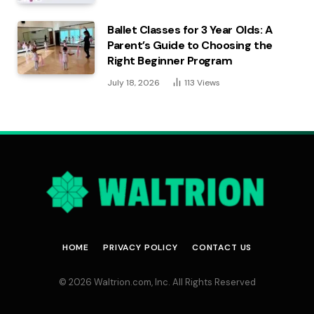
Ballet Classes for 3 Year Olds: A
Parent’s Guide to Choosing the
Right Beginner Program
July 18, 2026
113
Views
HOME
PRIVACY POLICY
CONTACT US
© 2026 Waltrion.com, Inc. All Rights Reserved