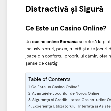
Distractivă și Sigură
Ce Este un Casino Online?
Un
casino online Romania
se referă la plat
inclusiv sloturi, poker, ruletă și alte jocur
joace din confortul propriului cămin, ofer
șanse de câștig.
Table of Contents
Ce Este un Casino Online?
Avantajele Jocurilor de Noroc Online
Siguranța și Credibilitatea Casino-urilor O
Experiența Utilizatorului: Interfața și Asiste