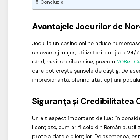
Concluzie
Avantajele Jocurilor de No
Jocul la un casino online aduce numeroase 
un avantaj major; utilizatorii pot juca 24/7 
rând, casino-urile online, precum
20Bet Ca
care pot crește șansele de câștig. De ase
impresionantă, oferind atât opțiuni popular
Siguranța și Credibilitatea 
Un alt aspect important de luat în conside
licențiate, cum ar fi cele din România, uti
proteja datele clienților. De asemenea, este