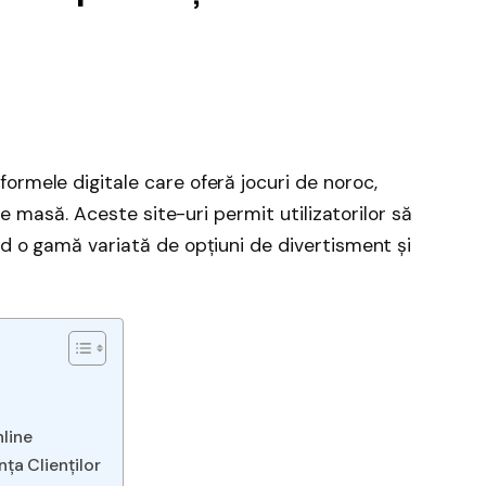
formele digitale care oferă jocuri de noroc,
i de masă. Aceste site-uri permit utilizatorilor să
ind o gamă variată de opțiuni de divertisment și
nline
nța Clienților