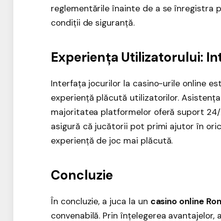
reglementările înainte de a se înregistra p
condiții de siguranță.
Experiența Utilizatorului: In
Interfața jocurilor la casino-urile online e
experiență plăcută utilizatorilor. Asistența 
majoritatea platformelor oferă suport 24/7
asigură că jucătorii pot primi ajutor în o
experiență de joc mai plăcută.
Concluzie
În concluzie, a juca la un
casino online Ro
convenabilă. Prin înțelegerea avantajelor, 