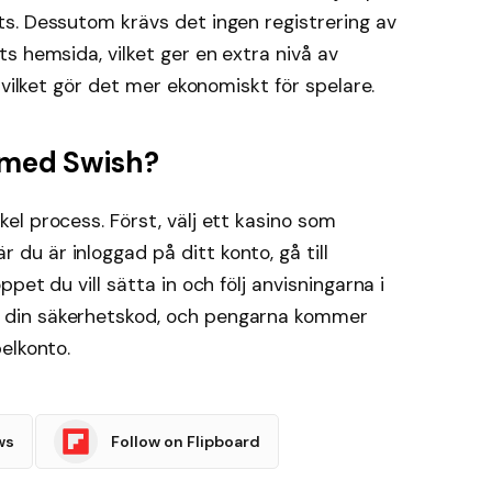
ts. Dessutom krävs det ingen registrering av
ts hemsida, vilket ger en extra nivå av
, vilket gör det mer ekonomiskt för spelare.
 med Swish?
el process. Först, välj ett kasino som
du är inloggad på ditt konto, gå till
pet du vill sätta in och följ anvisningarna i
 din säkerhetskod, och pengarna kommer
pelkonto.
ws
Follow on Flipboard