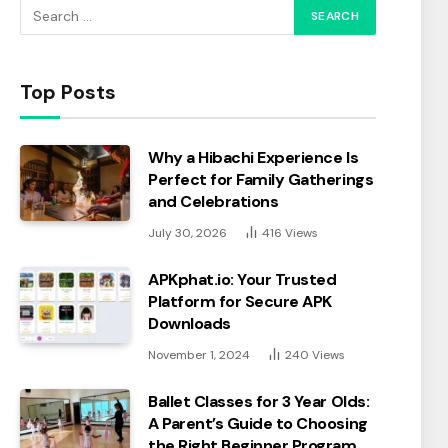
Top Posts
Why a Hibachi Experience Is
Perfect for Family Gatherings
and Celebrations
July 30, 2026
416
Views
APKphat.io: Your Trusted
Platform for Secure APK
Downloads
November 1, 2024
240
Views
Ballet Classes for 3 Year Olds:
A Parent’s Guide to Choosing
the Right Beginner Program