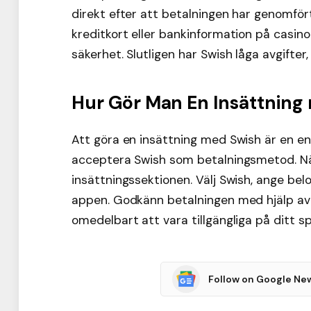
direkt efter att betalningen har genomför
kreditkort eller bankinformation på casino
säkerhet. Slutligen har Swish låga avgifter
Hur Gör Man En Insättning
Att göra en insättning med Swish är en enk
acceptera Swish som betalningsmetod. När 
insättningssektionen. Välj Swish, ange belop
appen. Godkänn betalningen med hjälp av
omedelbart att vara tillgängliga på ditt s
Follow on Google Ne