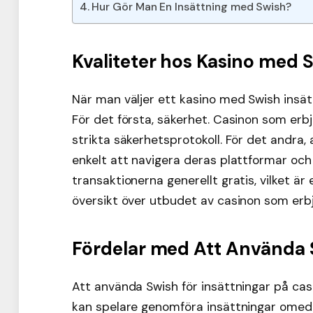
Hur Gör Man En Insättning med Swish?
Kvaliteter hos Kasino med 
När man väljer ett kasino med Swish insättn
För det första, säkerhet. Casinon som erbj
strikta säkerhetsprotokoll. För det andra
enkelt att navigera deras plattformar oc
transaktionerna generellt gratis, vilket är 
översikt över utbudet av casinon som erb
Fördelar med Att Använda 
Att använda Swish för insättningar på cas
kan spelare genomföra insättningar omedel