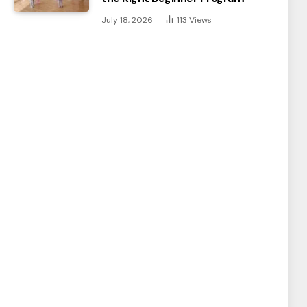
July 18, 2026
113
Views