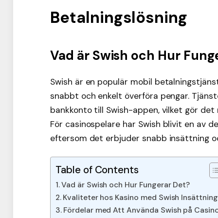
Betalningslösning
Vad är Swish och Hur Fung
Swish är en populär mobil betalningstjäns
snabbt och enkelt överföra pengar. Tjäns
bankkonto till Swish-appen, vilket gör det 
För casinospelare har Swish blivit en av 
eftersom det erbjuder snabb insättning o
Table of Contents
Vad är Swish och Hur Fungerar Det?
Kvaliteter hos Kasino med Swish Insättning
Fördelar med Att Använda Swish på Casin