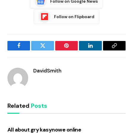
Follow on Google News
Follow on Flipboard
Facebook
Twitter
Pinterest
LinkedIn
Copy
Link
DavidSmith
Related
Posts
All about gry kasynowe online