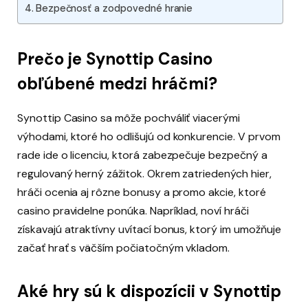
Bezpečnosť a zodpovedné hranie
Prečo je Synottip Casino
obľúbené medzi hráčmi?
Synottip Casino sa môže pochváliť viacerými
výhodami, ktoré ho odlišujú od konkurencie. V prvom
rade ide o licenciu, ktorá zabezpečuje bezpečný a
regulovaný herný zážitok. Okrem zatriedených hier,
hráči ocenia aj rôzne bonusy a promo akcie, ktoré
casino pravidelne ponúka. Napríklad, noví hráči
získavajú atraktívny uvítací bonus, ktorý im umožňuje
začať hrať s väčším počiatočným vkladom.
Aké hry sú k dispozícii v Synottip