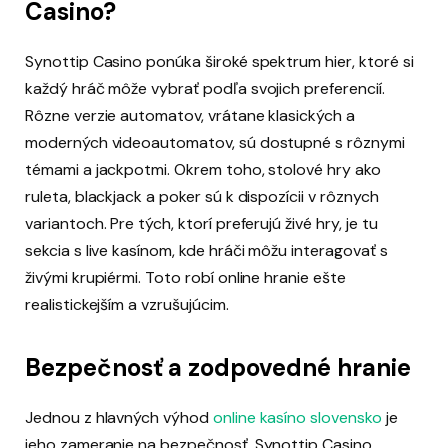
Casino?
Synottip Casino ponúka široké spektrum hier, ktoré si
každý hráč môže vybrať podľa svojich preferencií.
Rôzne verzie automatov, vrátane klasických a
moderných videoautomatov, sú dostupné s rôznymi
témami a jackpotmi. Okrem toho, stolové hry ako
ruleta, blackjack a poker sú k dispozícii v rôznych
variantoch. Pre tých, ktorí preferujú živé hry, je tu
sekcia s live kasínom, kde hráči môžu interagovať s
živými krupiérmi. Toto robí online hranie ešte
realistickejším a vzrušujúcim.
Bezpečnosť a zodpovedné hranie
Jednou z hlavných výhod
online kasíno slovensko
je
jeho zameranie na bezpečnosť. Synottip Casino