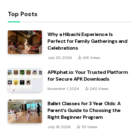
Top Posts
Why a Hibachi Experience Is
Perfect for Family Gatherings and
Celebrations
July 30, 2026
416
Views
APKphat.io: Your Trusted Platform
for Secure APK Downloads
November 1, 2024
240
Views
Ballet Classes for 3 Year Olds: A
Parent’s Guide to Choosing the
Right Beginner Program
July 18, 2026
113
Views