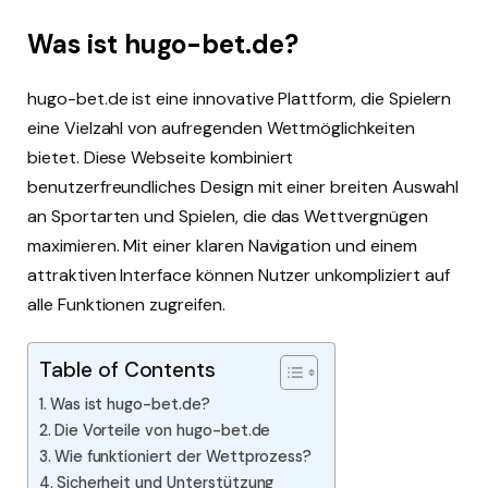
Was ist hugo-bet.de?
hugo-bet.de ist eine innovative Plattform, die Spielern
eine Vielzahl von aufregenden Wettmöglichkeiten
bietet. Diese Webseite kombiniert
benutzerfreundliches Design mit einer breiten Auswahl
an Sportarten und Spielen, die das Wettvergnügen
maximieren. Mit einer klaren Navigation und einem
attraktiven Interface können Nutzer unkompliziert auf
alle Funktionen zugreifen.
Table of Contents
Was ist hugo-bet.de?
Die Vorteile von hugo-bet.de
Wie funktioniert der Wettprozess?
Sicherheit und Unterstützung