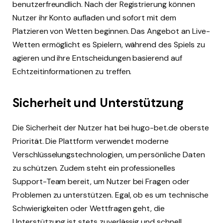
benutzerfreundlich. Nach der Registrierung können
Nutzer ihr Konto aufladen und sofort mit dem
Platzieren von Wetten beginnen. Das Angebot an Live-
Wetten ermöglicht es Spielern, während des Spiels zu
agieren und ihre Entscheidungen basierend auf
Echtzeitinformationen zu treffen.
Sicherheit und Unterstützung
Die Sicherheit der Nutzer hat bei hugo-bet.de oberste
Priorität. Die Plattform verwendet moderne
Verschlüsselungstechnologien, um persönliche Daten
zu schützen. Zudem steht ein professionelles
Support-Team bereit, um Nutzer bei Fragen oder
Problemen zu unterstützen. Egal, ob es um technische
Schwierigkeiten oder Wettfragen geht, die
Unterstützung ist stets zuverlässig und schnell