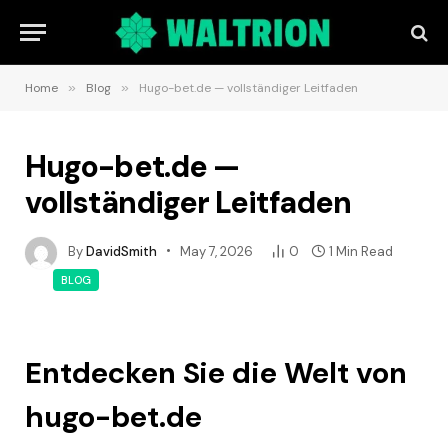
Home
»
Blog
»
Hugo-bet.de — vollständiger Leitfaden
Hugo-bet.de —
vollständiger Leitfaden
By
DavidSmith
May 7, 2026
0
1 Min Read
BLOG
Entdecken Sie die Welt von
hugo-bet.de