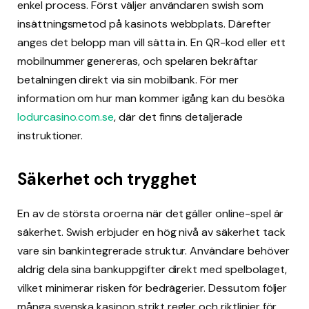
enkel process. Först väljer användaren swish som
insättningsmetod på kasinots webbplats. Därefter
anges det belopp man vill sätta in. En QR-kod eller ett
mobilnummer genereras, och spelaren bekräftar
betalningen direkt via sin mobilbank. För mer
information om hur man kommer igång kan du besöka
lodurcasino.com.se
, där det finns detaljerade
instruktioner.
Säkerhet och trygghet
En av de största oroerna när det gäller online-spel är
säkerhet. Swish erbjuder en hög nivå av säkerhet tack
vare sin bankintegrerade struktur. Användare behöver
aldrig dela sina bankuppgifter direkt med spelbolaget,
vilket minimerar risken för bedrägerier. Dessutom följer
många svenska kasinon strikt regler och riktlinjer för