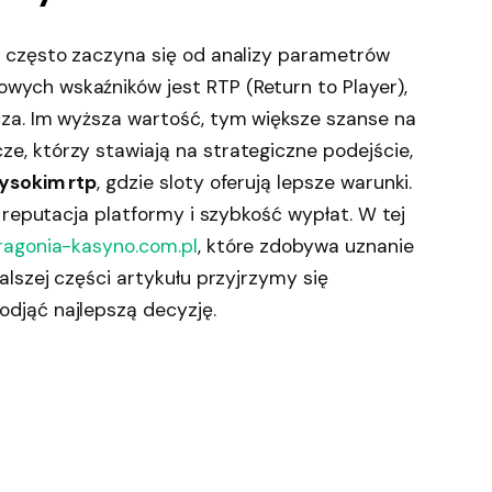
i często zaczyna się od analizy parametrów
ych wskaźników jest RTP (Return to Player),
cza. Im wyższa wartość, tym większe szanse na
e, którzy stawiają na strategiczne podejście,
ysokim rtp
, gdzie sloty oferują lepsze warunki.
ż reputacja platformy i szybkość wypłat. W tej
ragonia-kasyno.com.pl
, które zdobywa uznanie
alszej części artykułu przyjrzymy się
djąć najlepszą decyzję.