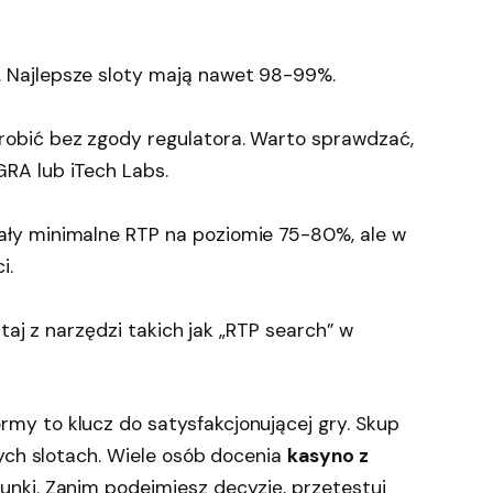
 Najlepsze sloty mają nawet 98-99%.
robić bez zgody regulatora. Warto sprawdzać,
RA lub iTech Labs.
ały minimalne RTP na poziomie 75-80%, ale w
i.
staj z narzędzi takich jak „RTP search” w
my to klucz do satysfakcjonującej gry. Skup
nych slotach. Wiele osób docenia
kasyno z
runki. Zanim podejmiesz decyzję, przetestuj