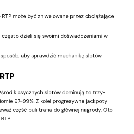
 RTP może być zniwelowane przez obciążające
często dzieli się swoimi doświadczeniami w
sposób, aby sprawdzić mechanikę slotów.
 RTP
śród klasycznych slotów dominują te trzy-
iomie 97-99%. Z kolei progresywne jackpoty
eważ część puli trafia do głównej nagrody. Oto
 RTP: