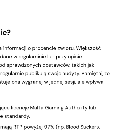
ie?
a informacji o procencie zwrotu. Większość
dane w regulaminie lub przy opisie
 od sprawdzonych dostawców, takich jak
regularnie publikują swoje audyty. Pamiętaj, że
uje ona wygranej w jednej sesji, ale wpływa
ące licencje Malta Gaming Authority lub
e standardy.
mają RTP powyżej 97% (np. Blood Suckers,