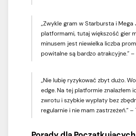
„Zwykle gram w Starbursta i Mega 
platformami, tutaj większość gie
minusem jest niewielka liczba prom
powitalne są bardzo atrakcyjne.” – 
„Nie lubię ryzykować zbyt dużo. W
edge. Na tej platformie znalazłem 
zwrotu i szybkie wypłaty bez zbęd
regularnie i nie mam zastrzeżeń.” – 
Porady dla Początkujących