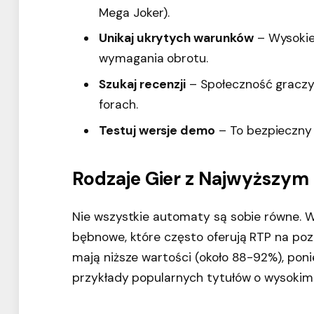
Mega Joker).
Unikaj ukrytych warunków
– Wysokie
wymagania obrotu.
Szukaj recenzji
– Społeczność graczy 
forach.
Testuj wersje demo
– To bezpieczny 
Rodzaje Gier z Najwyższym
Nie wszystkie automaty są sobie równe. W
bębnowe, które często oferują RTP na poz
mają niższe wartości (około 88-92%), poni
przykłady popularnych tytułów o wysokim