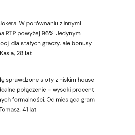
Jokera. W porównaniu z innymi
r ma RTP powyżej 96%. Jedynym
ocji dla stałych graczy, ale bonusy
Kasia, 28 lat
olę sprawdzone sloty z niskim house
idealne połączenie – wysoki procent
nych formalności. Od miesiąca gram
Tomasz, 41 lat