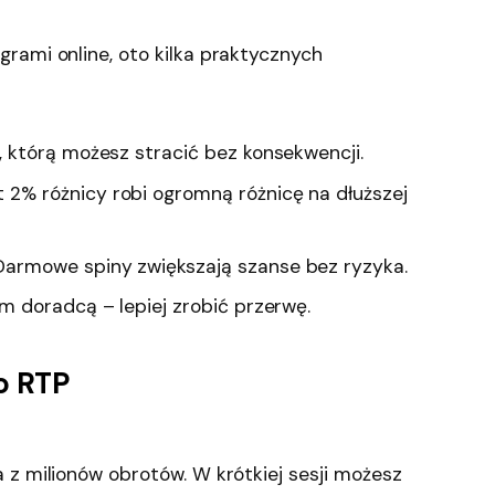
grami online, oto kilka praktycznych
, którą możesz stracić bez konsekwencji.
2% różnicy robi ogromną różnicę na dłuższej
armowe spiny zwiększają szanse bez ryzyka.
 doradcą – lepiej zrobić przerwę.
o RTP
a z milionów obrotów. W krótkiej sesji możesz