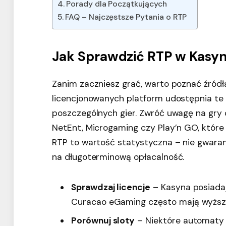
Porady dla Początkujących
FAQ – Najczęstsze Pytania o RTP
Jak Sprawdzić RTP w Kasyn
Zanim zaczniesz grać, warto poznać źródł
licencjonowanych platform udostępnia te 
poszczególnych gier. Zwróć uwagę na gry
NetEnt, Microgaming czy Play’n GO, które 
RTP to wartość statystyczna – nie gwarant
na długoterminową opłacalność.
Sprawdzaj licencje
– Kasyna posiadaj
Curacao eGaming często mają wyższ
Porównuj sloty
– Niektóre automaty 