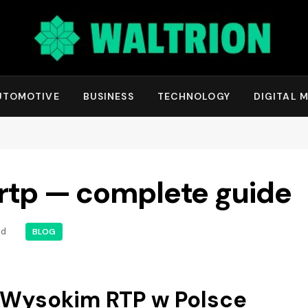
UTOMOTIVE
BUSINESS
TECHNOLOGY
DIGITAL 
rtp — complete guide
ad
BLOG
 Wysokim RTP w Polsce