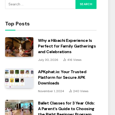
Top Posts
Why a Hibachi Experience Is
Perfect for Family Gatherings
and Celebrations
July 30, 2026
416
Views
APKphat.io: Your Trusted
Platform for Secure APK
Downloads
November 1, 2024
240
Views
Ballet Classes for 3 Year Olds:
A Parent’s Guide to Choosing
the Right Beginner Program