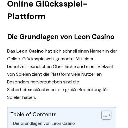
Online Glücksspiel-
Plattform
Die Grundlagen von Leon Casino
Das
Leon Casino
hat sich schnell einen Namen in der
Online-Glücksspielwelt gemacht. Mit einer
benutzerfreundlichen Oberfläche und einer Vielzahl
von Spielen zieht die Plattform viele Nutzer an.
Besonders hervorzuheben sind die
Sicherheitsmaßnahmen, die große Bedeutung für
Spieler haben.
Table of Contents
Die Grundlagen von Leon Casino