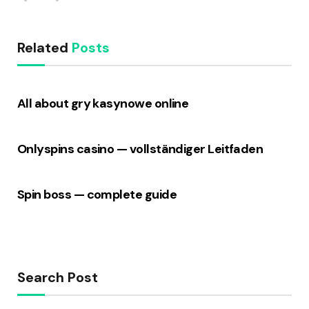
Related
Posts
All about gry kasynowe online
Onlyspins casino — vollständiger Leitfaden
Spin boss — complete guide
Search Post