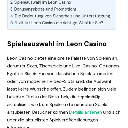
Spieleauswahl im Leon Casino
Bonusangebote und Promotions
Die Bedeutung von Sicherheit und Unterstützung
Fazit: Ist Leon Casino die richtige Wahl für Sie?
Spieleauswahl im Leon Casino
Leon Casino bietet eine breite Palette von Spielen an,
darunter Slots, Tischspiele und Live-Casino-Optionen.
Egal, ob Sie ein Fan von klassischen Spielautomaten
oder von modernen Video-Slots sind, die Auswahl
lässt keine Wünsche offen. Zudem befinden sich viele
beliebte Titel in der Bibliothek, die regelmäßig
aktualisiert wird, um Spielern die neuesten Spiele
anzubieten. Besucher können
Details ansehen
und sich
über die aktuellsten Spielveröffentlichungen
informieren.