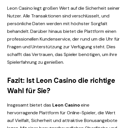
Leon Casino legt großen Wert auf die Sicherheit seiner
Nutzer. Alle Transaktionen sind verschlüsselt, und
persönliche Daten werden mit höchster Sorgfalt
behandelt. Darüber hinaus bietet die Plattform einen
professionellen Kundenservice, der rund um die Uhr für
Fragen und Unterstützung zur Verfügung steht. Dies
schafft das Vertrauen, das Spieler benötigen, um ihre
Spielerfahrung zu genießen.
Fazit: Ist Leon Casino die richtige
Wahl für Sie?
Insgesamt bietet das
Leon Casino
eine
hervorragende Plattform für Online-Spieler, die Wert
auf Vielfalt, Sicherheit und attraktive Bonusangebote