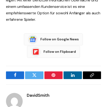
legen. Mit einer benutzerfreundlichen Oberfläche und
einem umfassenden Kundenservice ist es eine
empfehlenswerte Option für sowohl Anfänger als auch
erfahrene Spieler.
Follow on Google News
Follow on Flipboard
Facebook
Twitter
Pinterest
LinkedIn
Copy
Link
DavidSmith