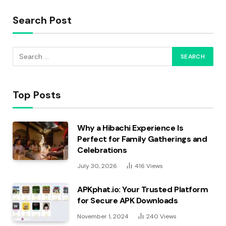
Search Post
Top Posts
Why a Hibachi Experience Is
Perfect for Family Gatherings and
Celebrations
July 30, 2026
416
Views
APKphat.io: Your Trusted Platform
for Secure APK Downloads
November 1, 2024
240
Views