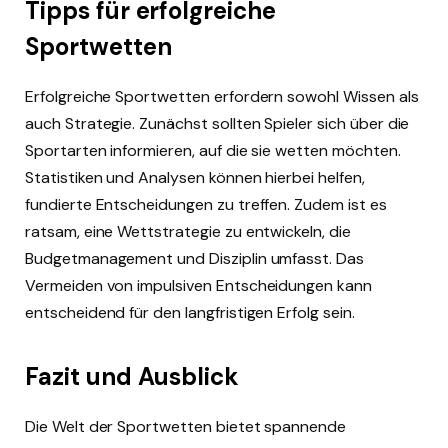
Tipps für erfolgreiche
Sportwetten
Erfolgreiche Sportwetten erfordern sowohl Wissen als
auch Strategie. Zunächst sollten Spieler sich über die
Sportarten informieren, auf die sie wetten möchten.
Statistiken und Analysen können hierbei helfen,
fundierte Entscheidungen zu treffen. Zudem ist es
ratsam, eine Wettstrategie zu entwickeln, die
Budgetmanagement und Disziplin umfasst. Das
Vermeiden von impulsiven Entscheidungen kann
entscheidend für den langfristigen Erfolg sein.
Fazit und Ausblick
Die Welt der Sportwetten bietet spannende