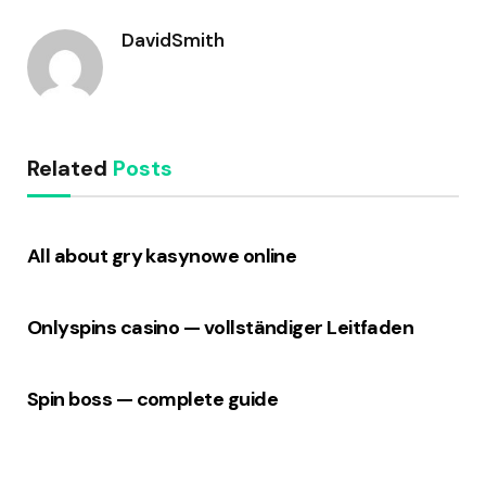
DavidSmith
Related
Posts
All about gry kasynowe online
Onlyspins casino — vollständiger Leitfaden
Spin boss — complete guide