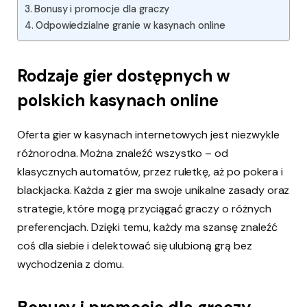
Bonusy i promocje dla graczy
Odpowiedzialne granie w kasynach online
Rodzaje gier dostępnych w
polskich kasynach online
Oferta gier w kasynach internetowych jest niezwykle
różnorodna. Można znaleźć wszystko – od
klasycznych automatów, przez ruletkę, aż po pokera i
blackjacka. Każda z gier ma swoje unikalne zasady oraz
strategie, które mogą przyciągać graczy o różnych
preferencjach. Dzięki temu, każdy ma szansę znaleźć
coś dla siebie i delektować się ulubioną grą bez
wychodzenia z domu.