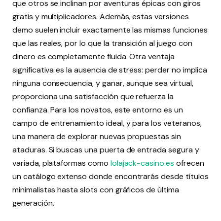
que otros se inclinan por aventuras épicas con giros
gratis y multiplicadores. Además, estas versiones
demo suelen incluir exactamente las mismas funciones
que las reales, por lo que la transición al juego con
dinero es completamente fluida. Otra ventaja
significativa es la ausencia de stress: perder no implica
ninguna consecuencia, y ganar, aunque sea virtual,
proporciona una satisfacción que refuerza la
confianza. Para los novatos, este entorno es un
campo de entrenamiento ideal, y para los veteranos,
una manera de explorar nuevas propuestas sin
ataduras. Si buscas una puerta de entrada segura y
variada, plataformas como
lolajack-casino.es
ofrecen
un catálogo extenso donde encontrarás desde títulos
minimalistas hasta slots con gráficos de última
generación.