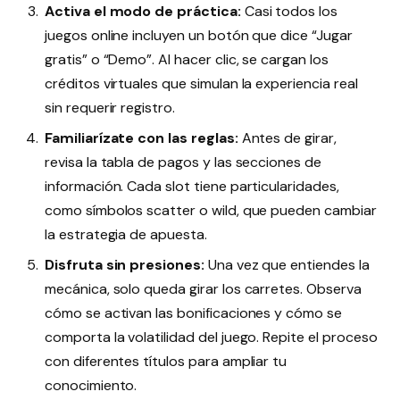
Activa el modo de práctica:
Casi todos los
juegos online incluyen un botón que dice “Jugar
gratis” o “Demo”. Al hacer clic, se cargan los
créditos virtuales que simulan la experiencia real
sin requerir registro.
Familiarízate con las reglas:
Antes de girar,
revisa la tabla de pagos y las secciones de
información. Cada slot tiene particularidades,
como símbolos scatter o wild, que pueden cambiar
la estrategia de apuesta.
Disfruta sin presiones:
Una vez que entiendes la
mecánica, solo queda girar los carretes. Observa
cómo se activan las bonificaciones y cómo se
comporta la volatilidad del juego. Repite el proceso
con diferentes títulos para ampliar tu
conocimiento.