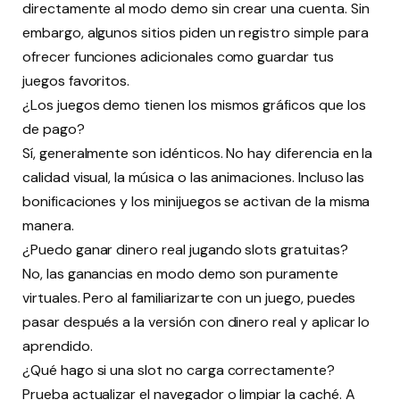
directamente al modo demo sin crear una cuenta. Sin
embargo, algunos sitios piden un registro simple para
ofrecer funciones adicionales como guardar tus
juegos favoritos.
¿Los juegos demo tienen los mismos gráficos que los
de pago?
Sí, generalmente son idénticos. No hay diferencia en la
calidad visual, la música o las animaciones. Incluso las
bonificaciones y los minijuegos se activan de la misma
manera.
¿Puedo ganar dinero real jugando slots gratuitas?
No, las ganancias en modo demo son puramente
virtuales. Pero al familiarizarte con un juego, puedes
pasar después a la versión con dinero real y aplicar lo
aprendido.
¿Qué hago si una slot no carga correctamente?
Prueba actualizar el navegador o limpiar la caché. A