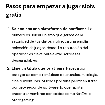
Pasos para empezar a jugar slots
gratis
Selecciona una plataforma de confianza:
Lo
primero es ubicar un sitio que garantice la
seguridad de tus datos y ofrezca una amplia
colección de juegos demo. La reputación del
operador es clave para evitar sorpresas
desagradables.
Elige un título que te atraiga:
Navega por
categorías como temáticas de animales, mitología,
cine o aventuras. Muchos portales permiten filtrar
por proveedor de software, lo que facilita
encontrar nombres conocidos como NetEnt o
Microgaming.