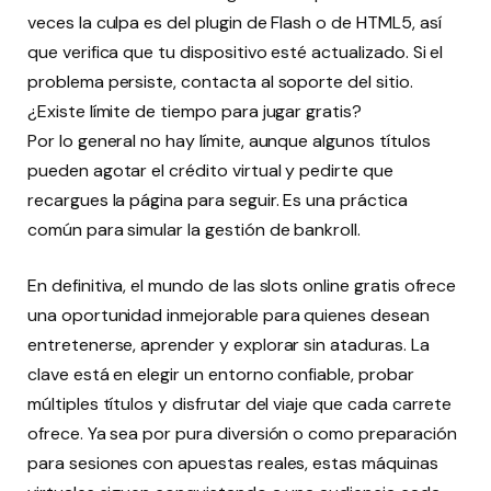
veces la culpa es del plugin de Flash o de HTML5, así
que verifica que tu dispositivo esté actualizado. Si el
problema persiste, contacta al soporte del sitio.
¿Existe límite de tiempo para jugar gratis?
Por lo general no hay límite, aunque algunos títulos
pueden agotar el crédito virtual y pedirte que
recargues la página para seguir. Es una práctica
común para simular la gestión de bankroll.
En definitiva, el mundo de las slots online gratis ofrece
una oportunidad inmejorable para quienes desean
entretenerse, aprender y explorar sin ataduras. La
clave está en elegir un entorno confiable, probar
múltiples títulos y disfrutar del viaje que cada carrete
ofrece. Ya sea por pura diversión o como preparación
para sesiones con apuestas reales, estas máquinas