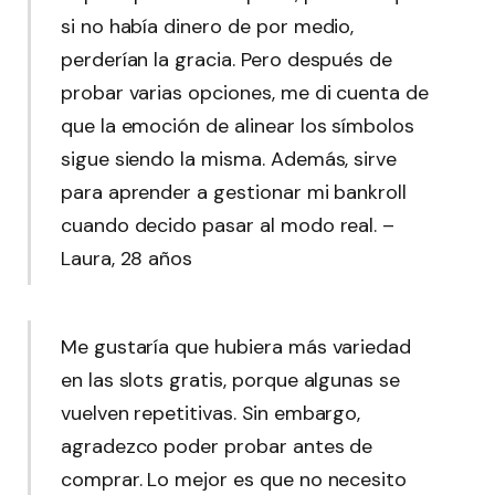
si no había dinero de por medio,
perderían la gracia. Pero después de
probar varias opciones, me di cuenta de
que la emoción de alinear los símbolos
sigue siendo la misma. Además, sirve
para aprender a gestionar mi bankroll
cuando decido pasar al modo real. –
Laura, 28 años
Me gustaría que hubiera más variedad
en las slots gratis, porque algunas se
vuelven repetitivas. Sin embargo,
agradezco poder probar antes de
comprar. Lo mejor es que no necesito