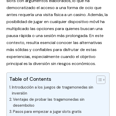
slots con argumentos elaborados, lo que ha
democratizado el acceso a una forma de ocio que
antes requería una visita física a un casino. Además, la
posibilidad de jugar en cualquier dispositivo móvil ha
multiplicado las opciones para quienes buscan una
pausa rápida o una sesión más prolongada. En este
contexto, resulta esencial conocer las alternativas
más sólidas y confiables para disfrutar de estas
experiencias, especialmente cuando el objetivo
principal es la diversión sin riesgos económicos.
Table of Contents
Introducción a los juegos de tragamonedas sin
inversión
Ventajas de probar las tragamonedas sin
desembolso
Pasos para empezar a jugar slots gratis