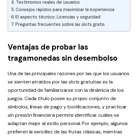
Testimonios reales de usuarios
Consejos rápidos para maximizar la experiencia
El aspecto técnico: Licencias y seguridad
Preguntas frecuentes sobre las slots gratis
Ventajas de probar las
tragamonedas sin desembolso
Una de las principales razones por las que los usuarios
se sienten atraídos por las slots gratuitas es la
oportunidad de familiarizarse con la dinámica de los
juegos. Cada título posee su propio conjunto de
símbolos, líneas de pago y bonificaciones, y practicar
sin presión financiera permite identificar cuáles se
adaptan mejor al estilo personal. Por ejemplo, algunos
prefieren la sencillez de las frutas clásicas, mientras