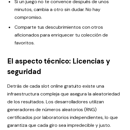
Si un juego no te convence después de unos
minutos, cambia a otro sin dudar. No hay
compromiso.
Comparte tus descubrimientos con otros
aficionados para enriquecer tu colección de
favoritos.
El aspecto técnico: Licencias y
seguridad
Detrás de cada slot online gratuito existe una
infraestructura compleja que asegura la aleatoriedad
de los resultados. Los desarrolladores utilizan
generadores de números aleatorios (RNG)
certificados por laboratorios independientes, lo que
garantiza que cada giro sea impredecible y justo.