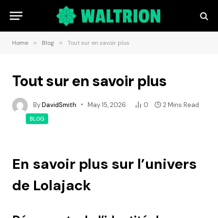
Home
»
Blog
»
Tout sur en savoir plus
Tout sur en savoir plus
By
DavidSmith
May 15, 2026
0
2 Mins Read
BLOG
En savoir plus sur l’univers
de Lolajack