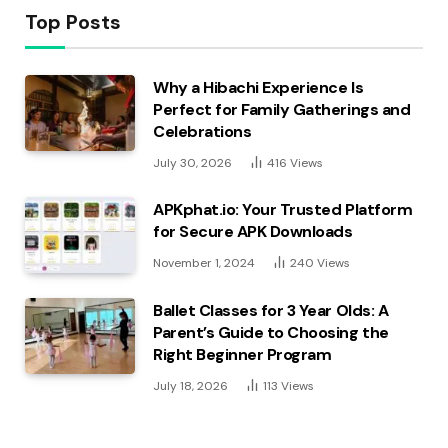
Top Posts
Why a Hibachi Experience Is
Perfect for Family Gatherings and
Celebrations
July 30, 2026
416
Views
APKphat.io: Your Trusted Platform
for Secure APK Downloads
November 1, 2024
240
Views
Ballet Classes for 3 Year Olds: A
Parent’s Guide to Choosing the
Right Beginner Program
July 18, 2026
113
Views