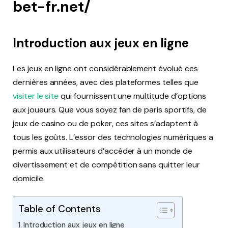
bet-fr.net/
Introduction aux jeux en ligne
Les jeux en ligne ont considérablement évolué ces
dernières années, avec des plateformes telles que
visiter le site
qui fournissent une multitude d’options
aux joueurs. Que vous soyez fan de paris sportifs, de
jeux de casino ou de poker, ces sites s’adaptent à
tous les goûts. L’essor des technologies numériques a
permis aux utilisateurs d’accéder à un monde de
divertissement et de compétition sans quitter leur
domicile.
Table of Contents
Introduction aux jeux en ligne