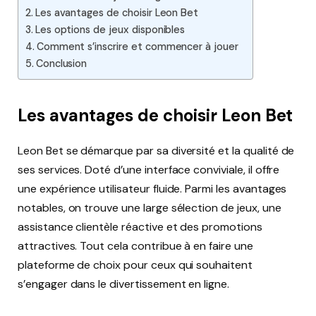
Les avantages de choisir Leon Bet
Les options de jeux disponibles
Comment s’inscrire et commencer à jouer
Conclusion
Les avantages de choisir Leon Bet
Leon Bet se démarque par sa diversité et la qualité de
ses services. Doté d’une interface conviviale, il offre
une expérience utilisateur fluide. Parmi les avantages
notables, on trouve une large sélection de jeux, une
assistance clientèle réactive et des promotions
attractives. Tout cela contribue à en faire une
plateforme de choix pour ceux qui souhaitent
s’engager dans le divertissement en ligne.