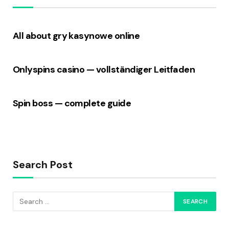
All about gry kasynowe online
Onlyspins casino — vollständiger Leitfaden
Spin boss — complete guide
Search Post