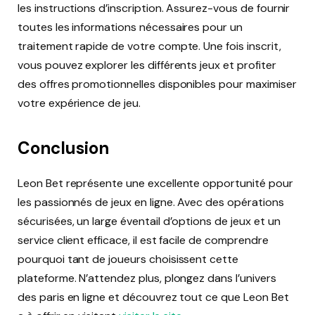
les instructions d’inscription. Assurez-vous de fournir
toutes les informations nécessaires pour un
traitement rapide de votre compte. Une fois inscrit,
vous pouvez explorer les différents jeux et profiter
des offres promotionnelles disponibles pour maximiser
votre expérience de jeu.
Conclusion
Leon Bet représente une excellente opportunité pour
les passionnés de jeux en ligne. Avec des opérations
sécurisées, un large éventail d’options de jeux et un
service client efficace, il est facile de comprendre
pourquoi tant de joueurs choisissent cette
plateforme. N’attendez plus, plongez dans l’univers
des paris en ligne et découvrez tout ce que Leon Bet